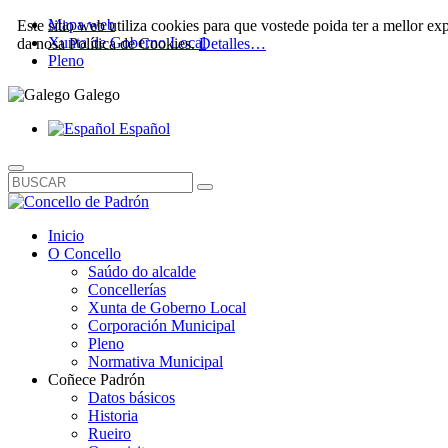
Mapa web
Este sitio web utiliza cookies para que vostede poida ter a mellor e
Xunta de Goberno Local
da nosa Política de Cookies.
Detalles…
Pleno
Galego
Español
Inicio
O Concello
Saúdo do alcalde
Concellerías
Xunta de Goberno Local
Corporación Municipal
Pleno
Normativa Municipal
Coñece Padrón
Datos básicos
Historia
Rueiro