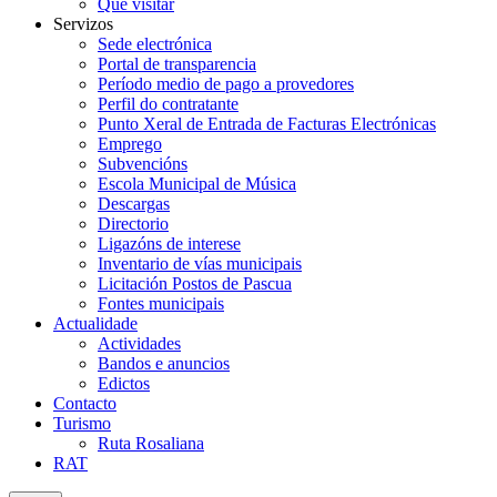
Que visitar
Servizos
Sede electrónica
Portal de transparencia
Período medio de pago a provedores
Perfil do contratante
Punto Xeral de Entrada de Facturas Electrónicas
Emprego
Subvencións
Escola Municipal de Música
Descargas
Directorio
Ligazóns de interese
Inventario de vías municipais
Licitación Postos de Pascua
Fontes municipais
Actualidade
Actividades
Bandos e anuncios
Edictos
Contacto
Turismo
Ruta Rosaliana
RAT